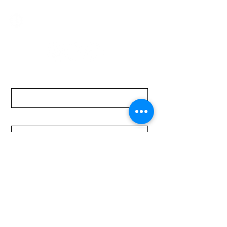
Lunes a Viernes de 08:00 a 19:00 hs.
Sábados de 08:00 a 15:00 hs
Nombre
Apellido
Email
Mensaje