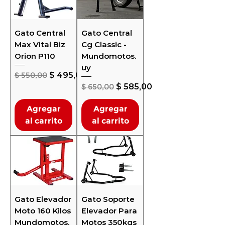
Gato Central
Gato Central
Max Vital Biz
Cg Classic -
Orion P110
Mundomotos.
uy
Precio
Precio de oferta
$ 550,00
$ 495,00
Precio
Precio de oferta
$ 650,00
$ 585,00
Agregar
Agregar
al carrito
al carrito
Gato Elevador
Gato Soporte
Moto 160 Kilos
Elevador Para
Mundomotos.
Motos 350kgs