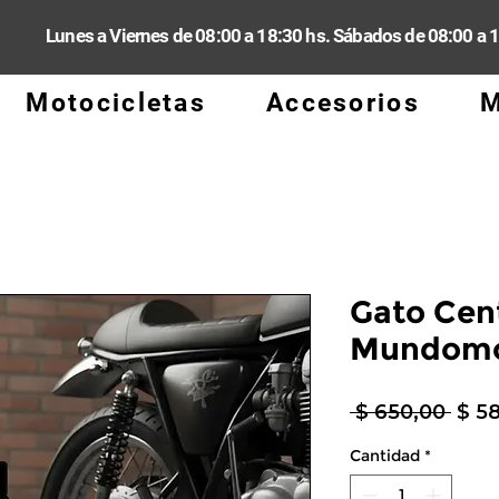
Lunes a Viernes de 08:00 a 18:30 hs. Sábados de 08:00 a 
Motocicletas
Accesorios
M
Gato Cent
Mundomo
Prec
 $ 650,00 
$ 5
Cantidad
*