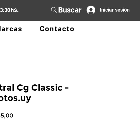
Buscar
s.
13:30 h
Iniciar sesión
arcas
Contacto
ral Cg Classic -
tos.uy
io
Precio
85,00
de
oferta