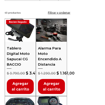
Filtrar y ordenar
43 productos
Recien llegado
Tablero
Alarma Para
Digital Moto
Moto
Sapucai CG
Encendido A
BACCIO
Distancia
Precio
Precio de oferta
Precio
Precio de oferta
$ 3.790,00
$ 3.411,00
$ 1.290,00
$ 1.161,00
Agregar
Agregar
al carrito
al carrito