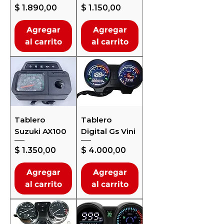
Precio
Precio
$ 1.890,00
$ 1.150,00
Agregar
Agregar
al carrito
al carrito
Tablero
Tablero
Suzuki AX100
Digital Gs Vini
Precio
Precio
$ 1.350,00
$ 4.000,00
Agregar
Agregar
al carrito
al carrito