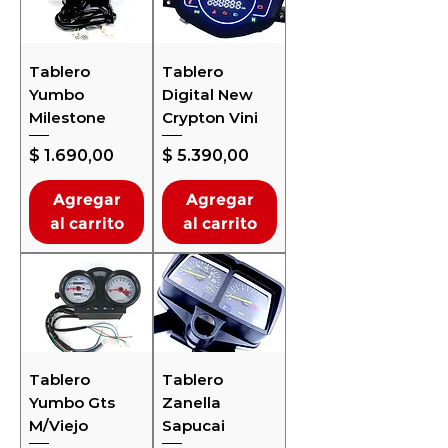
Tablero
Tablero
Yumbo
Digital New
Milestone
Crypton Vini
Precio
Precio
$ 1.690,00
$ 5.390,00
Agregar
Agregar
al carrito
al carrito
Tablero
Tablero
Yumbo Gts
Zanella
M/Viejo
Sapucai