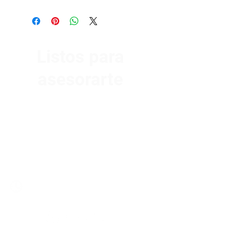
Listos para
asesorarte
Av. Garzón 2017, Colón
Montevideo 12500
2321 0593
/
093 310 423
mundomotoo@hotmail.com
Lunes a Viernes de 08:00 a 19:00 hs.
Sábados de 08:00 a 15:00 hs