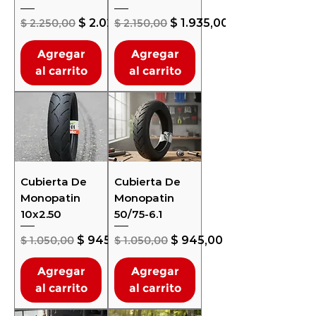
Precio
Precio de oferta
Precio
Precio de oferta
$ 2.250,00
$ 2.025,00
$ 2.150,00
$ 1.935,00
Agregar
Agregar
al carrito
al carrito
Cubierta De
Cubierta De
Monopatin
Monopatin
10x2.50
50/75-6.1
Precio
Precio de oferta
Precio
Precio de oferta
$ 1.050,00
$ 945,00
$ 1.050,00
$ 945,00
Agregar
Agregar
al carrito
al carrito