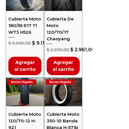
Cubierta Moto
Cubierta De
180/55 R17 Tl
Moto
W73 H526
120/70/17
Chaoyang
Precio
Precio de oferta
$ 9.590,00
$ 9.110,50
Precio
Precio de oferta
$ 3.290,00
$ 2.961,00
Agregar
Agregar
al carrito
al carrito
Recien llegado
Recien llegado
Cubierta Moto
Cubierta Moto
120/70-12 H-
350-10 Banda
921
Blanca H-571b