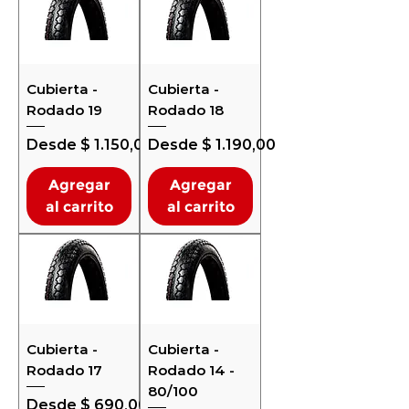
Cubierta -
Cubierta -
Rodado 19
Rodado 18
Precio de oferta
Precio de oferta
Desde
$ 1.150,00
Desde
$ 1.190,00
Agregar
Agregar
al carrito
al carrito
Cubierta -
Cubierta -
Rodado 17
Rodado 14 -
80/100
Precio de oferta
Desde
$ 690,00