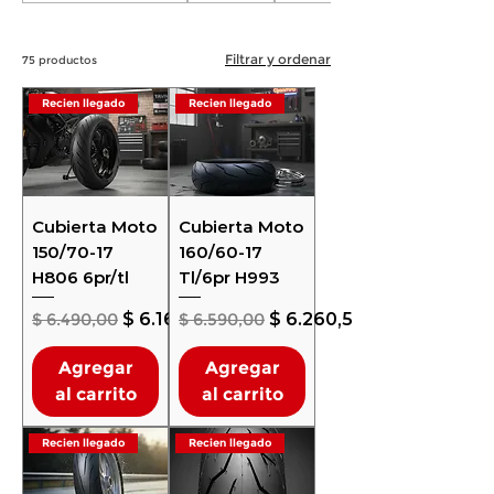
Filtrar y ordenar
75 productos
Recien llegado
Recien llegado
Cubierta Moto
Cubierta Moto
150/70-17
160/60-17
H806 6pr/tl
Tl/6pr H993
Precio
Precio de oferta
Precio
Precio de oferta
$ 6.490,00
$ 6.165,50
$ 6.590,00
$ 6.260,50
Agregar
Agregar
al carrito
al carrito
Recien llegado
Recien llegado