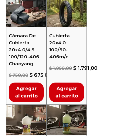
Cámara De
Cubierta
Cubierta
20x4.0
20x4.0/4.9
100/90-
100/120-406
406m/c
Chaoyang
Precio
Precio de oferta
$ 1.990,00
$ 1.791,00
Precio
Precio de oferta
$ 750,00
$ 675,00
Agregar
Agregar
al carrito
al carrito