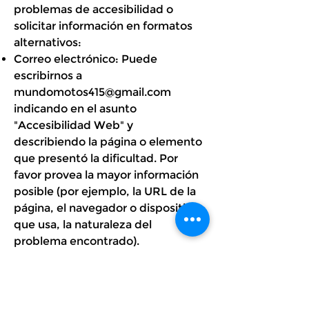
problemas de accesibilidad o
solicitar información en formatos
alternativos:
Correo electrónico: Puede
escribirnos a
mundomotos415@gmail.com
indicando en el asunto
"Accesibilidad Web" y
describiendo la página o elemento
que presentó la dificultad. Por
favor provea la mayor información
posible (por ejemplo, la URL de la
página, el navegador o dispositivo
que usa, la naturaleza del
problema encontrado).
Teléfono: Si lo prefiere,
contáctenos telefónicamente al
2321 0593
o al
093 310 423
en el
horario de atención habitual (lunes