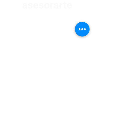
asesorarte
Av. Garzón 2017, Colón
Montevideo 12500
2321 0593
/
093 310 423
mundomotoo@hotmail.com
Lunes a Viernes de 08:00 a 19:00 hs.
Sábados de 08:00 a 15:00 hs
Nombre
Apellido