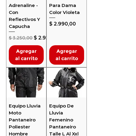
Adrenaline -
Para Dama
Con
Color Violeta
Reflectivos Y
Precio
$ 2.990,00
Capucha
Precio
Precio de oferta
$ 3.250,00
$ 2.925,00
Agregar
Agregar
al carrito
al carrito
Equipo Lluvia
Equipo De
Moto
Lluvia
Pantaneiro
Femenino
Poliester
Pantaneiro
Hombre
Talle L Al Xxl