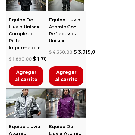
Equipo De
Equipo Lluvia
Lluvia Unisex
Atomic Con
Completo
Reflectivos -
Riffel
Unisex
Impermeable
Precio
Precio de oferta
$ 4.350,00
$ 3.915,00
Precio
Precio de oferta
$ 1.890,00
$ 1.701,00
Agregar
Agregar
al carrito
al carrito
Equipo Lluvia
Equipo De
Atomic
Lluvia Atomic