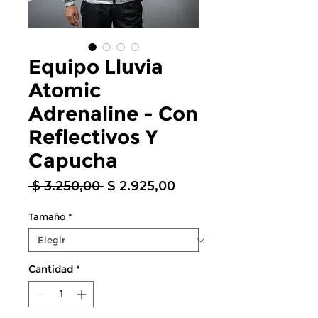
Equipo Lluvia
Atomic
Adrenaline - Con
Reflectivos Y
Capucha
Precio
Precio
 $ 3.250,00 
$ 2.925,00
de
oferta
Tamaño
*
Cantidad
*