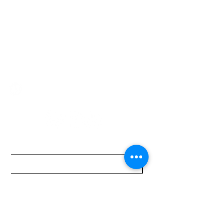
Av. Garzón 2017, Colón
Montevideo 12500
2321 0593
/
093 310 423
mundomotoo@hotmail.com
Lunes a Viernes de 08:00 a 19:00 hs.
Sábados de 08:00 a 15:00 hs
Nombre
Apellido