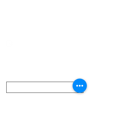
Montevideo 12500
2321 0593
/
093 310 423
mundomotoo@hotmail.com
Lunes a Viernes de 08:00 a 19:00 hs.
Sábados de 08:00 a 15:00 hs
Nombre
Apellido
Email