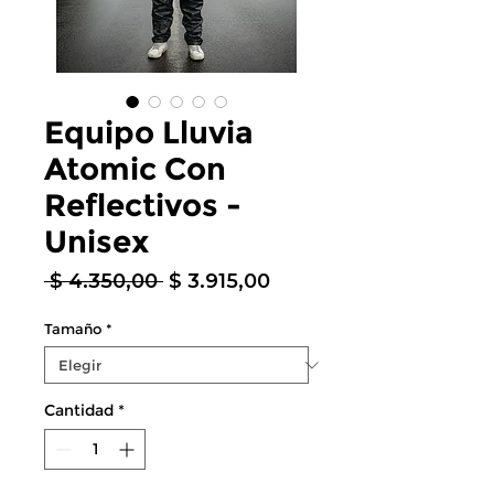
Equipo Lluvia
Atomic Con
Reflectivos -
Unisex
Precio
Precio
 $ 4.350,00 
$ 3.915,00
de
oferta
Tamaño
*
Cantidad
*