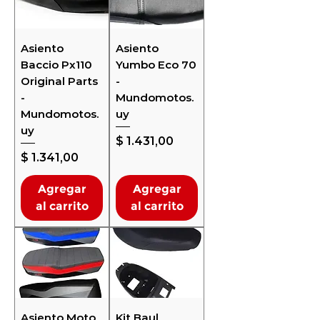
Asiento
Asiento
Baccio Px110
Yumbo Eco 70
Original Parts
-
-
Mundomotos.
Mundomotos.
uy
uy
Precio
$ 1.431,00
Precio
$ 1.341,00
Agregar
Agregar
al carrito
al carrito
Asiento Moto
Kit Baul