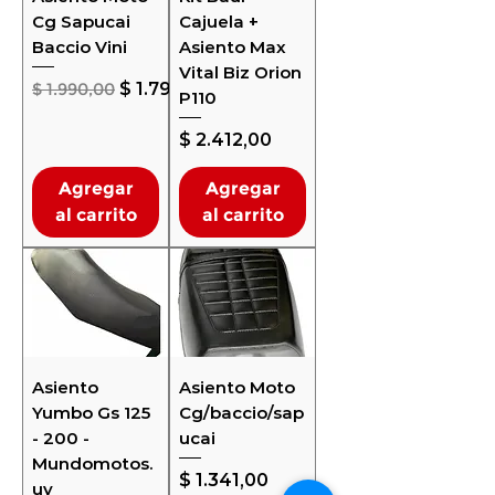
Cg Sapucai
Cajuela +
Baccio Vini
Asiento Max
Vital Biz Orion
Precio
Precio de oferta
$ 1.990,00
$ 1.791,00
P110
Precio
$ 2.412,00
Agregar
Agregar
al carrito
al carrito
Asiento
Asiento Moto
Yumbo Gs 125
Cg/baccio/sap
- 200 -
ucai
Mundomotos.
Precio
$ 1.341,00
uy