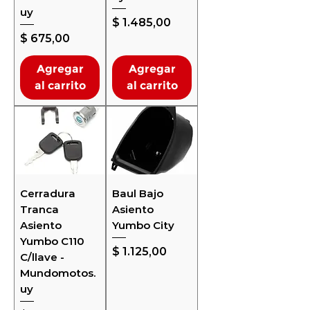
uy
Precio
$ 1.485,00
Precio
$ 675,00
Agregar
Agregar
al carrito
al carrito
Cerradura
Baul Bajo
Tranca
Asiento
Asiento
Yumbo City
Yumbo C110
Precio
$ 1.125,00
C/llave -
Mundomotos.
uy