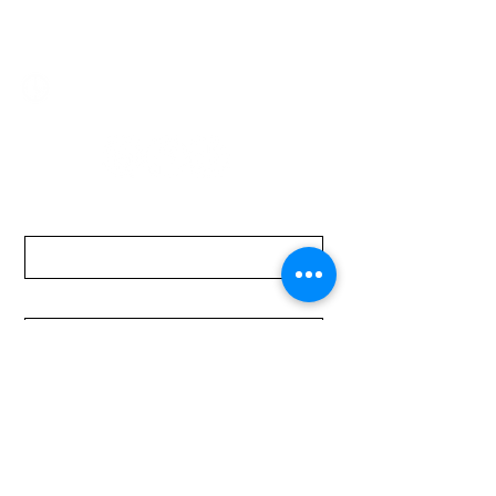
mundomotoo@hotmail.com
Lunes a Viernes de 08:00 a 19:00 hs.
Sábados de 08:00 a 15:00 hs
Nombre
Apellido
Email
Mensaje