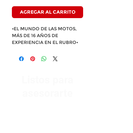
AGREGAR AL CARRITO
•EL MUNDO DE LAS MOTOS,
MÁS DE 16 AÑOS DE
EXPERIENCIA EN EL RUBRO•
Listos para
asesorarte
Av. Garzón 2017, Colón
Montevideo 12500
2321 0593
/
093 310 423