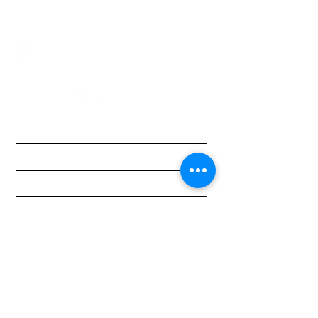
mundomotoo@hotmail.com
Lunes a Viernes de 08:00 a 19:00 hs.
Sábados de 08:00 a 15:00 hs
Nombre
Apellido
Email
Mensaje