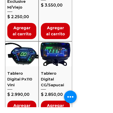
Exclusive
Precio
$ 3.550,00
M/Viejo
Precio
$ 2.250,00
Agregar
Agregar
al carrito
al carrito
Tablero
Tablero
Digital Px110
Digital
Vini
CG/Sapucai
Precio
Precio
$ 2.990,00
$ 2.850,00
Agregar
Agregar
al carrito
al carrito