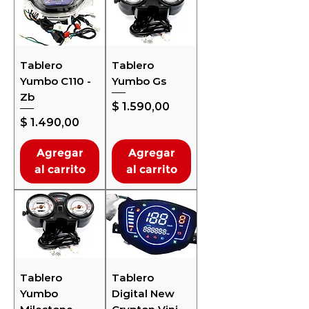
Tablero
Tablero
Yumbo C110 -
Yumbo Gs
Zb
Precio
$ 1.590,00
Precio
$ 1.490,00
Agregar
Agregar
al carrito
al carrito
Tablero
Tablero
Yumbo
Digital New