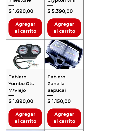
Milestone
Crypton Vini
Precio
Precio
$ 1.690,00
$ 5.390,00
Agregar
Agregar
al carrito
al carrito
Tablero
Tablero
Yumbo Gts
Zanella
M/Viejo
Sapucai
Precio
Precio
$ 1.890,00
$ 1.150,00
Agregar
Agregar
al carrito
al carrito