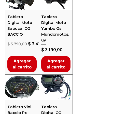
Tablero
Tablero
Digital Moto
Digital Moto
Sapucai CG
Yumbo Gs
BACCIO
Mundomotos.
uy
Precio
Precio de oferta
$ 3.790,00
$ 3.411,00
Precio
$ 3.190,00
Agregar
Agregar
al carrito
al carrito
Tablero Vini
Tablero
Baccio Px
Digital CG