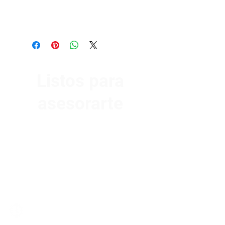
Listos para
asesorarte
Av. Garzón 2017, Colón
Montevideo 12500
2321 0593
/
093 310 423
mundomotoo@hotmail.com
Lunes a Viernes de 08:00 a 19:00 hs.
Sábados de 08:00 a 15:00 hs