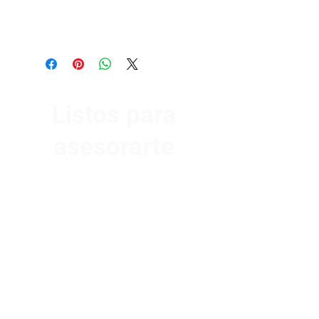
Listos para
asesorarte
Av. Garzón 2017, Colón
Montevideo 12500
2321 0593
/
093 310 423
mundomotoo@hotmail.com
Lunes a Viernes de 08:00 a 19:00 hs.
Sábados de 08:00 a 15:00 hs