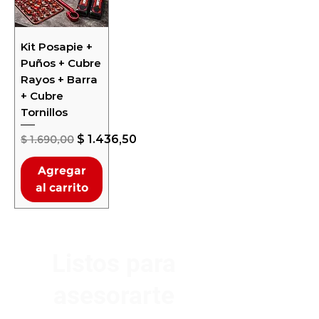
Kit Posapie +
Puños + Cubre
Rayos + Barra
+ Cubre
Tornillos
Precio
Precio de oferta
$ 1.690,00
$ 1.436,50
Agregar
al carrito
Listos para
asesorarte