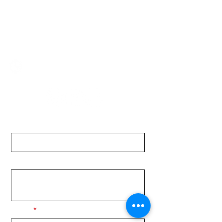
2321 0593
/
093 310 423
mundomotoo@hotmail.com
Lunes a Viernes de 08:00 a 19:00 hs.
Sábados de 08:00 a 15:00 hs
Nombre
Apellido
Email