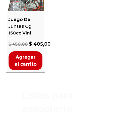
Juego De
Juntas Cg
150cc Vini
Precio
Precio de oferta
$ 450,00
$ 405,00
Agregar
al carrito
Listos para
asesorarte
Av. Garzón 2017, Colón
Montevideo 12500