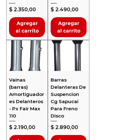
Precio
Precio
$ 2.350,00
$ 2.490,00
Agregar
Agregar
al carrito
al carrito
Vainas
Barras
(barras)
Delanteras De
Amortiguador
Suspencion
es Delanteros
Cg Sapucai
- Px Fair Max
Para Freno
110
Disco
Precio
Precio
$ 2.190,00
$ 2.890,00