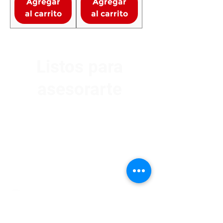
Agregar
Agregar
al carrito
al carrito
Listos para
asesorarte
Av. Garzón 2017, Colón
Montevideo 12500
2321 0593
/
093 310 423
mundomotoo@hotmail.com
Lunes a Viernes de 08:00 a 19:00 hs.
Sábados de 08:00 a 15:00 hs