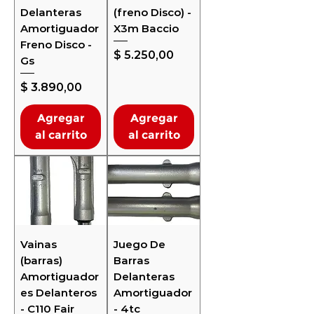
Delanteras
(freno Disco) -
Amortiguador
X3m Baccio
Freno Disco -
Precio
$ 5.250,00
Gs
Precio
$ 3.890,00
Agregar
Agregar
al carrito
al carrito
Vainas
Juego De
(barras)
Barras
Amortiguador
Delanteras
es Delanteros
Amortiguador
- C110 Fair
- 4tc