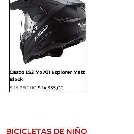
Casco LS2 Mx701 Explorer Matt
Black
Precio
Precio de oferta
$ 15.950,00
$ 14.355,00
Recien llegado
BICICLETAS DE NIÑO