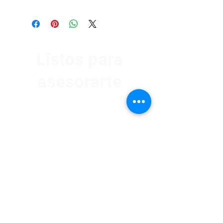
Listos para
asesorarte
Av. Garzón 2017, Colón
Montevideo 12500
2321 0593
/
093 310 423
mundomotoo@hotmail.com
Lunes a Viernes de 08:00 a 19:00 hs.
Sábados de 08:00 a 15:00 hs