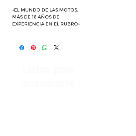
•EL MUNDO DE LAS MOTOS,
MÁS DE 16 AÑOS DE
EXPERIENCIA EN EL RUBRO•
Listos para
asesorarte
Av. Garzón 2017, Colón
Montevideo 12500
2321 0593
/
093 310 423
mundomotoo@hotmail.com