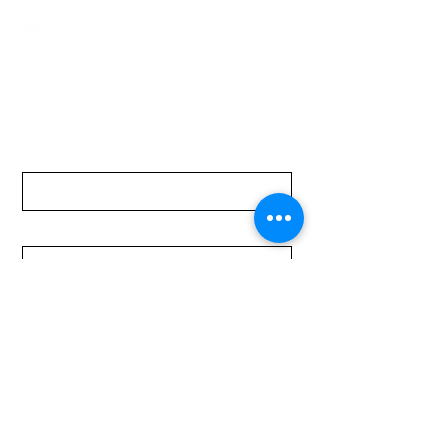
Lunes a Viernes de 08:00 a 19:00 hs.
Sábados de 08:00 a 15:00 hs
Nombre
Apellido
Email
Mensaje