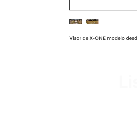
Visor de X-ONE modelo desd
Li
Av. Garzón 2017, Colón
Montevideo 12500
2321 0593 / 093 310 423