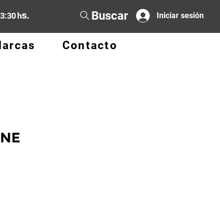
Buscar
s.
13:30 h
Iniciar sesión
arcas
Contacto
ONE
o