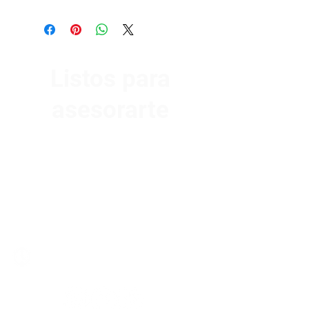
Listos para
asesorarte
Av. Garzón 2017, Colón
Montevideo 12500
2321 0593
/
093 310 423
mundomotoo@hotmail.com
Lunes a Viernes de 08:00 a 19:00 hs.
Sábados de 08:00 a 15:00 hs