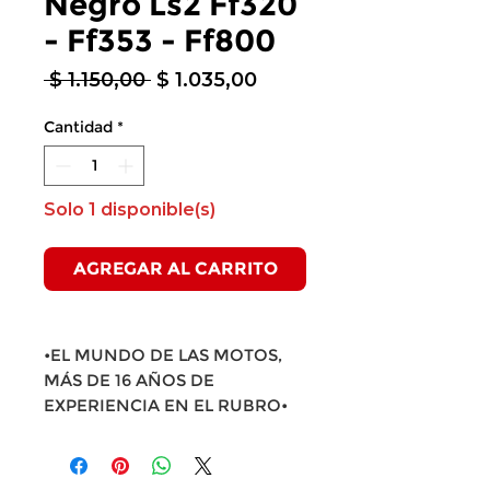
Negro Ls2 Ff320
- Ff353 - Ff800
Precio
Precio
 $ 1.150,00 
$ 1.035,00
de
oferta
Cantidad
*
Solo 1 disponible(s)
AGREGAR AL CARRITO
•EL MUNDO DE LAS MOTOS,
MÁS DE 16 AÑOS DE
EXPERIENCIA EN EL RUBRO•