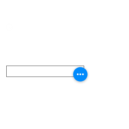
mundomotoo@hotmail.com
Lunes a Viernes de 08:00 a 19:00 hs.
Sábados de 08:00 a 15:00 hs
Nombre
Apellido
Email