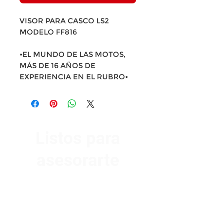
VISOR PARA CASCO LS2
MODELO FF816
•EL MUNDO DE LAS MOTOS,
MÁS DE 16 AÑOS DE
EXPERIENCIA EN EL RUBRO•
Listos para
asesorarte
Av. Garzón 2017, Colón
Montevideo 12500
2321 0593
/
093 310 423