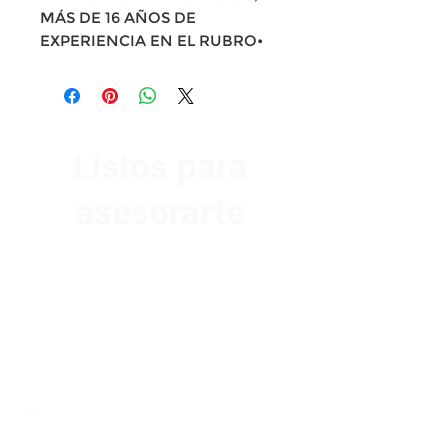
MÁS DE 16 AÑOS DE
EXPERIENCIA EN EL RUBRO•
Listos para
asesorarte
Av. Garzón 2017, Colón
Montevideo 12500
2321 0593
/
093 310 423
mundomotoo@hotmail.com
Lunes a Viernes de 08:00 a 19:00 hs.
Sábados de 08:00 a 15:00 hs