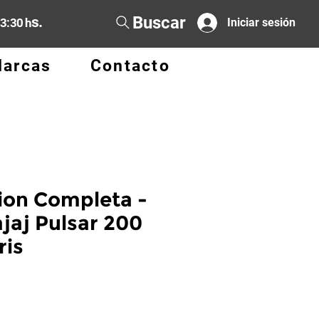
Buscar
s.
13:30 h
Iniciar sesión
arcas
Contacto
ion Completa -
ajaj Pulsar 200
ris
io