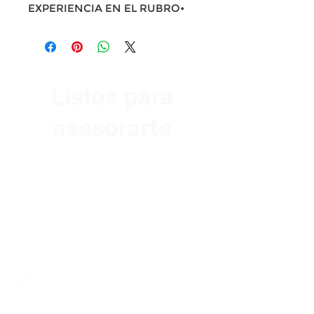
EXPERIENCIA EN EL RUBRO•
Listos para
asesorarte
Av. Garzón 2017, Colón
Montevideo 12500
2321 0593
/
093 310 423
mundomotoo@hotmail.com
Lunes a Viernes de 08:00 a 19:00 hs.
Sábados de 08:00 a 15:00 hs