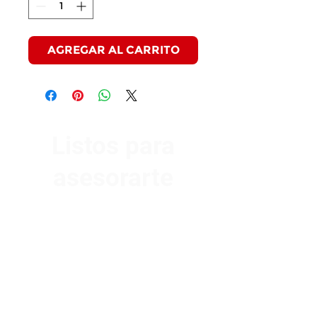
AGREGAR AL CARRITO
Listos para
asesorarte
Av. Garzón 2017, Colón
Montevideo 12500
2321 0593
/
093 310 423
mundomotoo@hotmail.com