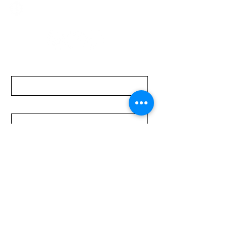
Lunes a Viernes de 08:00 a 19:00 hs.
Sábados de 08:00 a 15:00 hs
Nombre
Apellido
Email
Mensaje