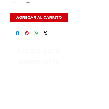
AGREGAR AL CARRITO
Listos para
asesorarte
Av. Garzón 2017, Colón
Montevideo 12500
2321 0593
/
093 310 423
mundomotoo@hotmail.com