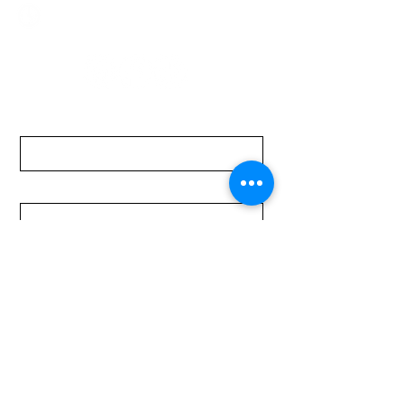
Lunes a Viernes de 08:00 a 19:00 hs.
Sábados de 08:00 a 15:00 hs
Nombre
Apellido
Email
Mensaje