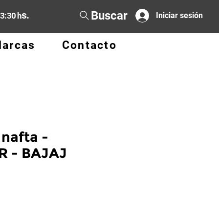
Buscar
s.
13:30 h
Iniciar sesión
arcas
Contacto
nafta -
R - BAJAJ
o