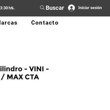
Buscar
s.
13:30 h
Iniciar sesión
arcas
Contacto
lindro - VINI -
X / MAX CTA
cio