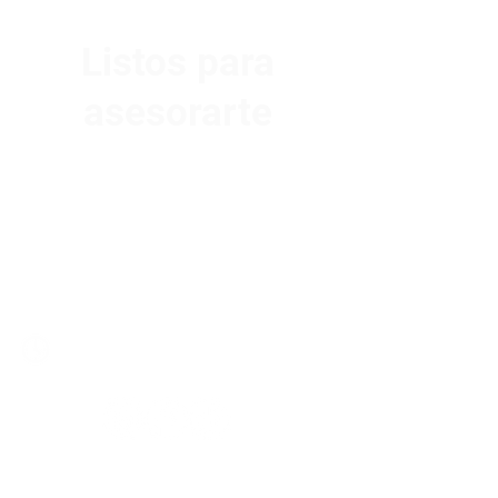
Listos para
asesorarte
Av. Garzón 2017, Colón
Montevideo 12500
2321 0593
/
093 310 423
mundomotoo@hotmail.com
Lunes a Viernes de 08:00 a 19:00 hs.
Sábados de 08:00 a 15:00 hs
Nombre