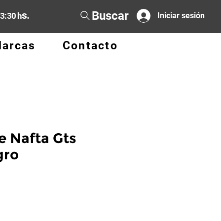
Buscar
s.
13:30 h
Iniciar sesión
arcas
Contacto
e Nafta Gts
gro
cio