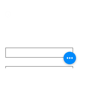
mundomotoo@hotmail.com
Lunes a Viernes de 08:00 a 19:00 hs.
Sábados de 08:00 a 15:00 hs
Nombre
Apellido
Email
Mensaje