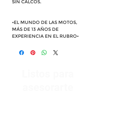
SIN CALCOS.
•EL MUNDO DE LAS MOTOS,
MÁS DE 13 AÑOS DE
EXPERIENCIA EN EL RUBRO•
Listos para
asesorarte
Av. Garzón 2017, Colón
Montevideo 12500
2321 0593
/
093 310 423