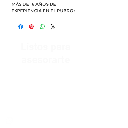
MÁS DE 16 AÑOS DE
EXPERIENCIA EN EL RUBRO•
Listos para
asesorarte
Av. Garzón 2017, Colón
Montevideo 12500
2321 0593
/
093 310 423
mundomotoo@hotmail.com
Lunes a Viernes de 08:00 a 19:00 hs.
Sábados de 08:00 a 15:00 hs