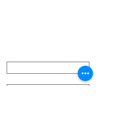
mundomotoo@hotmail.com
Lunes a Viernes de 08:00 a 19:00 hs.
Sábados de 08:00 a 15:00 hs
Nombre
Apellido
Email
Mensaje