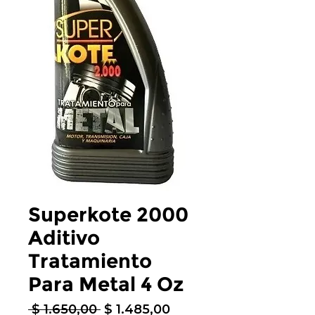
Superkote 2000
Aditivo
Tratamiento
Para Metal 4 Oz
Precio
Precio
 $ 1.650,00 
$ 1.485,00