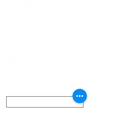
Av. Garzón 2017, Colón
Montevideo 12500
2321 0593
/
093 310 423
mundomotoo@hotmail.com
Lunes a Viernes de 08:00 a 19:00 hs.
Sábados de 08:00 a 15:00 hs
Nombre
Apellido