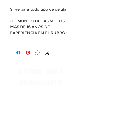
Sirve para todo tipo de celular
•EL MUNDO DE LAS MOTOS,
MÁS DE 16 AÑOS DE
EXPERIENCIA EN EL RUBRO•
Listos para
asesorarte
Av. Garzón 2017, Colón
Montevideo 12500
2321 0593
/
093 310 423