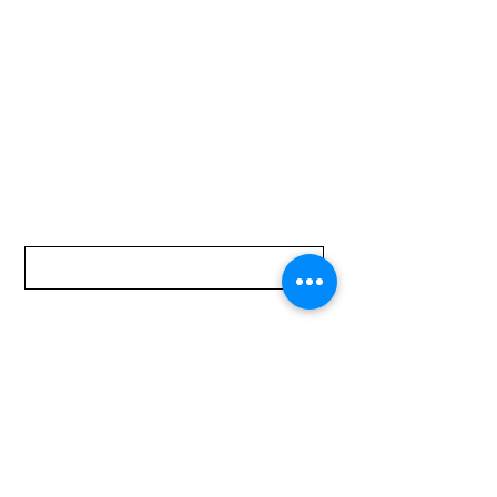
mundomotoo@hotmail.com
Lunes a Viernes de 08:00 a 19:00 hs.
Sábados de 08:00 a 15:00 hs
Nombre
Apellido
Email