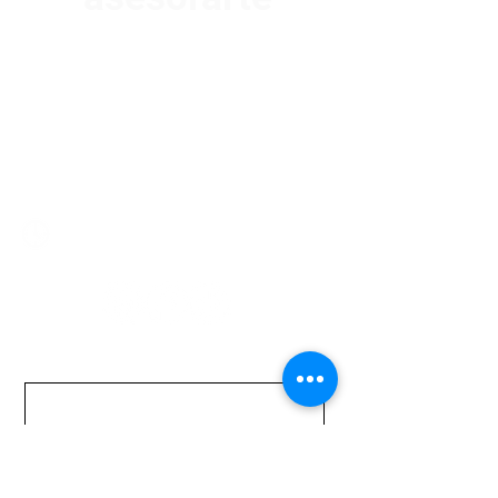
Av. Garzón 2017, Colón
Montevideo 12500
2321 0593
/
093 310 423
mundomotoo@hotmail.com
Lunes a Viernes de 08:00 a 19:00 hs.
Sábados de 08:00 a 15:00 hs
Nombre
Apellido