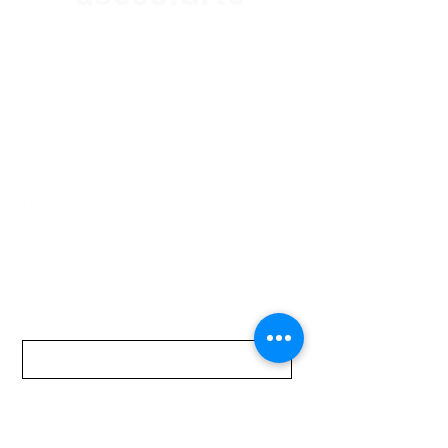
Av. Garzón 2017, Colón
Montevideo 12500
2321 0593
/
093 310 423
mundomotoo@hotmail.com
Lunes a Viernes de 08:00 a 19:00 hs.
Sábados de 08:00 a 15:00 hs
Nombre
Apellido