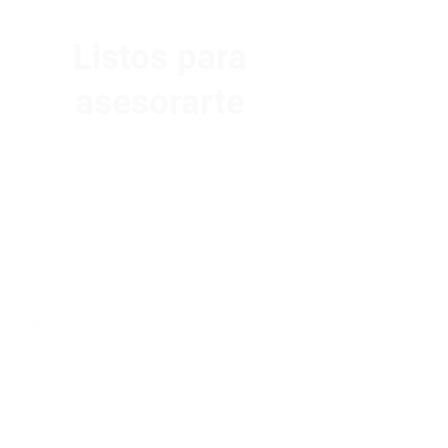
Listos para
asesorarte
Av. Garzón 2017, Colón
Montevideo 12500
2321 0593
/
093 310 423
mundomotoo@hotmail.com
Lunes a Viernes de 08:00 a 19:00 hs.
Sábados de 08:00 a 15:00 hs
Nombre