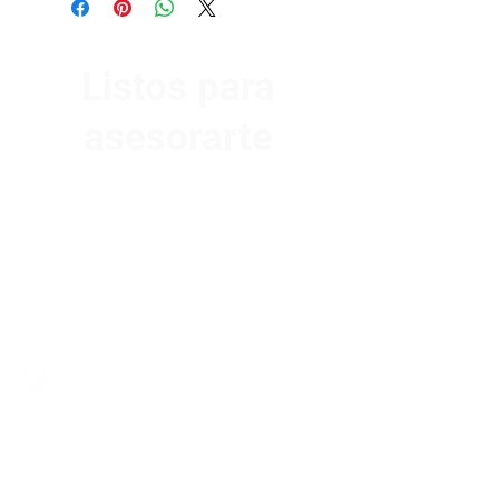
Listos para
asesorarte
Av. Garzón 2017, Colón
Montevideo 12500
2321 0593
/
093 310 423
mundomotoo@hotmail.com
Lunes a Viernes de 08:00 a 19:00 hs.
Sábados de 08:00 a 15:00 hs