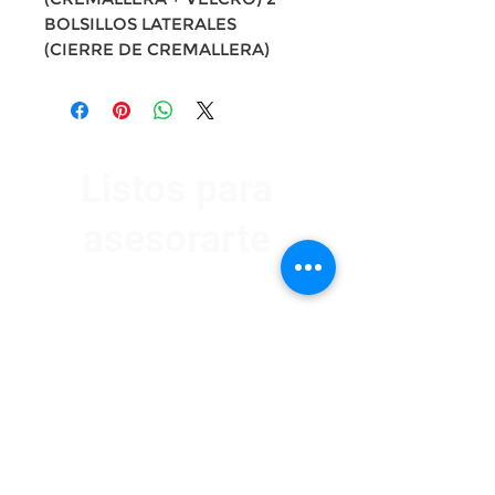
BOLSILLOS LATERALES
(CIERRE DE CREMALLERA)
Listos para
asesorarte
Av. Garzón 2017, Colón
Montevideo 12500
2321 0593
/
093 310 423
mundomotoo@hotmail.com
Lunes a Viernes de 08:00 a 19:00 hs.
Sábados de 08:00 a 15:00 hs