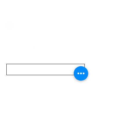
mundomotoo@hotmail.com
Lunes a Viernes de 08:00 a 19:00 hs.
Sábados de 08:00 a 15:00 hs
Nombre
Apellido
Email