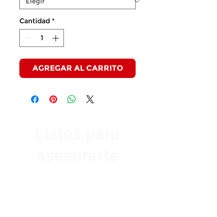
Cantidad
*
AGREGAR AL CARRITO
Listos para
asesorarte
Av. Garzón 2017, Colón
Montevideo 12500
2321 0593
/
093 310 423