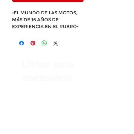
•EL MUNDO DE LAS MOTOS,
MÁS DE 16 AÑOS DE
EXPERIENCIA EN EL RUBRO•
Listos para
asesorarte
Av. Garzón 2017, Colón
Montevideo 12500
2321 0593
/
093 310 423
mundomotoo@hotmail.com