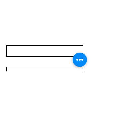
Lunes a Viernes de 08:00 a 19:00 hs.
Sábados de 08:00 a 15:00 hs
Nombre
Apellido
Email
Mensaje