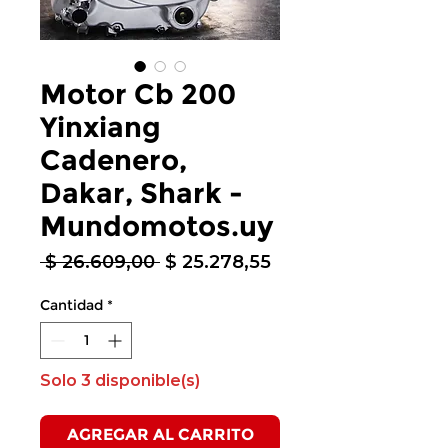
Motor Cb 200
Yinxiang
Cadenero,
Dakar, Shark -
Mundomotos.uy
Precio
Precio
 $ 26.609,00 
$ 25.278,55
de
oferta
Cantidad
*
Solo 3 disponible(s)
AGREGAR AL CARRITO