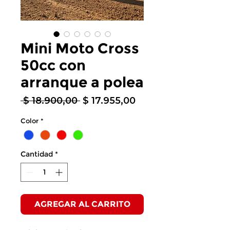
Mini Moto Cross
50cc con
arranque a polea
Precio
Precio
 $ 18.900,00 
$ 17.955,00
de
Color
*
oferta
Cantidad
*
AGREGAR AL CARRITO