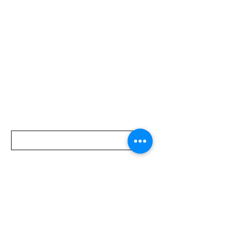
2321 0593
/
093 310 423
mundomotoo@hotmail.com
Lunes a Viernes de 08:00 a 19:00 hs.
Sábados de 08:00 a 15:00 hs
Nombre
Apellido
Email