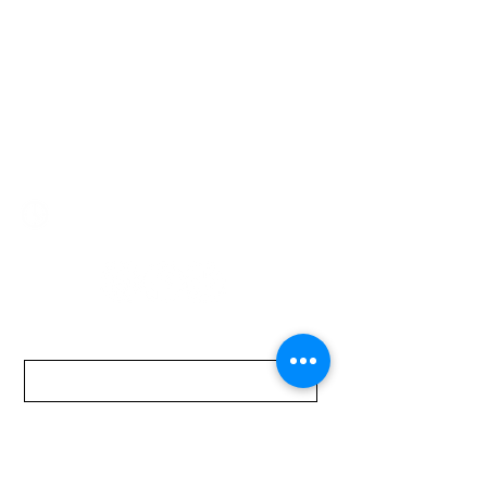
Av. Garzón 2017, Colón
Montevideo 12500
2321 0593
/
093 310 423
mundomotoo@hotmail.com
Lunes a Viernes de 08:00 a 19:00 hs.
Sábados de 08:00 a 15:00 hs
Nombre
Apellido