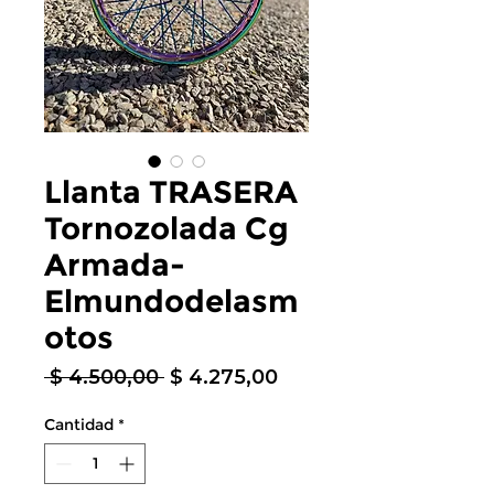
Llanta TRASERA
Tornozolada Cg
Armada-
Elmundodelasm
otos
Precio
Precio
 $ 4.500,00 
$ 4.275,00
de
oferta
Cantidad
*