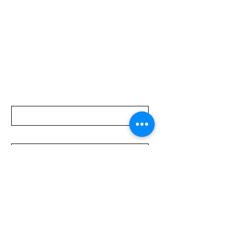
mundomotoo@hotmail.com
Lunes a Viernes de 08:00 a 19:00 hs.
Sábados de 08:00 a 15:00 hs
Nombre
Apellido
Email
Mensaje