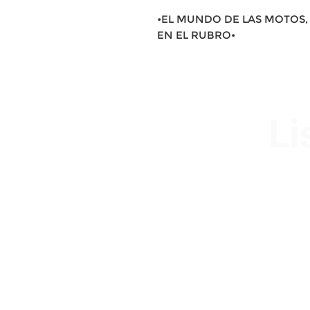
•EL MUNDO DE LAS MOTOS, 
EN EL RUBRO•
Li
Av. Garzón 2017, Colón
Montevideo 12500
2321 0593 / 093 310 423