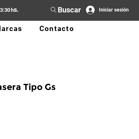
Buscar
s.
13:30 h
Iniciar sesión
arcas
Contacto
asera Tipo Gs
cio